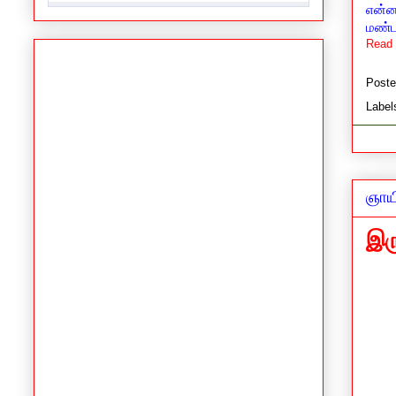
என்ன
மண்ட
Read 
Post
Label
ஞாயி
இர