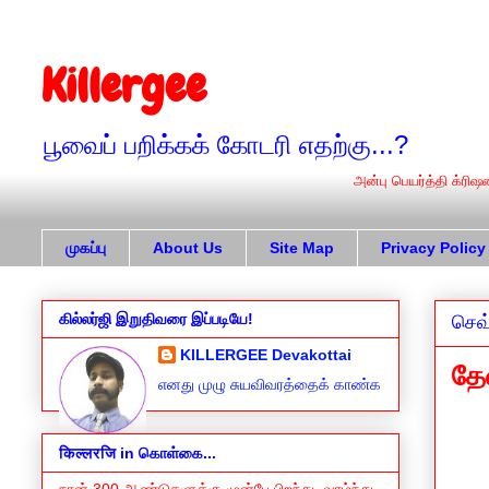
Killergee
பூவைப் பறிக்கக் கோடரி எதற்கு...?
முகப்பு
About Us
Site Map
Privacy Policy
கில்லர்ஜி இறுதிவரை இப்படியே!
செவ்
KILLERGEE Devakottai
தே
எனது முழு சுயவிவரத்தைக் காண்க
किल्लरजि in கொள்கை...
நான் 300 ஆண்டுகளுக்கு முன்பே பிறந்து, வாழ்ந்து