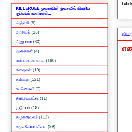
Label
KILLERGEE மூளையின் மூலையில் கிளறிய
குப்பைக் கூளங்கள்...
அஞ்சலி
(5)
அரசியல்
(26)
வியா
அனுபவம்
(60)
எண
ஆசைகள்
(4)
என் எண்ணங்கள்
(160)
கதைகள்
(10)
கவிதை
(121)
காணொளி
(7)
கிராமியபாட்டு
(11)
குடும்பம்
(18)
சமூகஅவலம்
(112)
சமூககோமாளிகள்
(99)