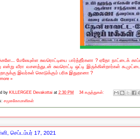
ூக்களே... மேலேயுள்ள சுவரொட்டியை பார்த்தீர்களா
?
ஏதோ நாட்டைக் காப
ு என்று வீரா வசனத்துடன் சுவரொட்டி ஒட்டி இருக்கின்றார்கள் கூமுட்
றோருக்கு இவர்கள் கொடுக்கும் பரிசு இதுதானா
?
more »
ed by
KILLERGEE Devakottai
at
2:30 PM
34 கருத்துகள்:
s:
சமூககோமாளிகள்
ளி, செப்டம்பர் 17, 2021