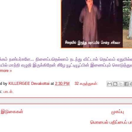
்கம் நண்பர்களே... நினைப்பதெல்லாம் நடந்து விட்டால் தெய்வம் ஏது
ில் மாற்றி எழுதி இருக்கிறேன் கீழே யூட்டியூப்பின் இணைப்பும் கொடுத்து
more »
ed by
KILLERGEE Devakottai
at
2:30 PM
32 கருத்துகள்:
s:
பாடல்.
ய இடுகைகள்
முகப்பு
மொபைல் பதிப்பைப் பார