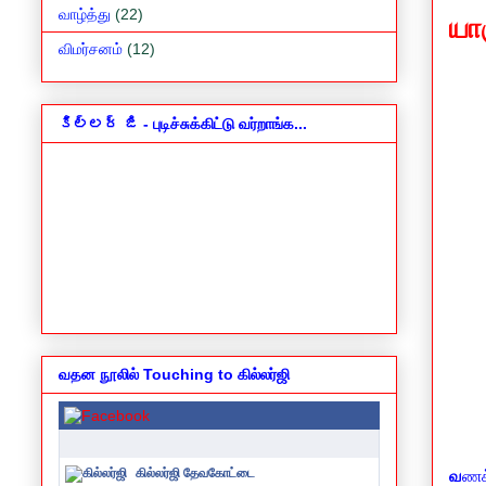
வாழ்த்து
(22)
யா
விமர்சனம்
(12)
కిల్లర్ జి - புடிச்சுக்கிட்டு வர்றாங்க...
வதன நூலில் Touching to கில்லர்ஜி
கில்லர்ஜி தேவகோட்டை
வ
ணக்