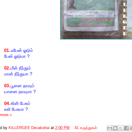
01.
ஃபேன் ஓடும்
பேன் ஓடுமா
?
02.
மீன் நீந்தும்
மான் நீந்துமா
?
03.
பூனை தாவும்
யானை தாவுமா
?
04.
கிளி பேசும்
எலி பேசுமா
?
more »
ed by
KILLERGEE Devakottai
at
2:00 PM
41 கருத்துகள்: