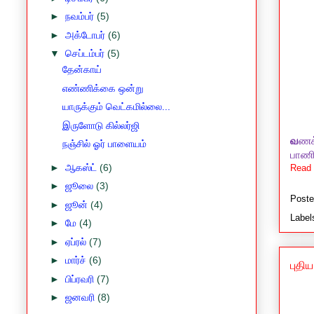
►
நவம்பர்
(5)
►
அக்டோபர்
(6)
▼
செப்டம்பர்
(5)
தேன்காய்
எண்ணிக்கை ஒன்று
யாருக்கும் வெட்கமில்லை...
இருளோடு கில்லர்ஜி
வ
ணக
நஞ்சில் ஓர் பாளையம்
பாணிய
►
ஆகஸ்ட்
(6)
Read 
►
ஜூலை
(3)
Post
►
ஜூன்
(4)
Label
►
மே
(4)
►
ஏப்ரல்
(7)
►
மார்ச்
(6)
புதி
►
பிப்ரவரி
(7)
►
ஜனவரி
(8)