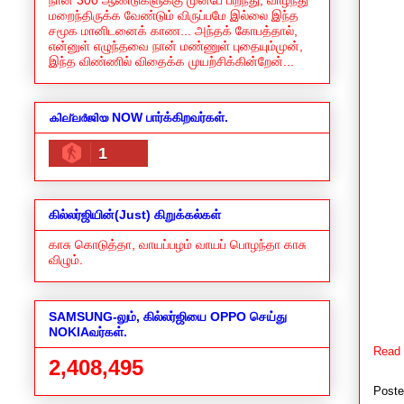
மறைந்திருக்க வேண்டும் விருப்பமே இல்லை இந்த
சமூக மானிடனைக் காண... அந்தக் கோபத்தால்,
என்னுள் எழுந்தவை நான் மண்ணுள் புதையும்முன்,
இந்த விண்ணில் விதைக்க முயற்சிக்கின்றேன்...
കില്ലർജിയ NOW பார்க்கிறவர்கள்.
1
கில்லர்ஜியின்(Just) கிறுக்கல்கள்
காசு கொடுத்தா, வாயப்பழம் வாயப் பொழந்தா காசு
விழும்.
SAMSUNG-லும், கில்லர்ஜியை OPPO செய்து
NOKIAவர்கள்.
Read 
2,408,495
Post